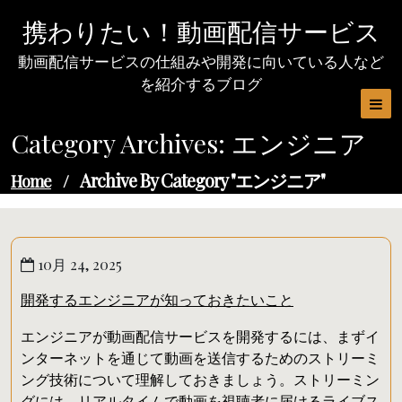
Skip
携わりたい！動画配信サービス
to
content
動画配信サービスの仕組みや開発に向いている人など
を紹介するブログ
Category Archives: エンジニア
Archive By Category "エンジニア"
Home
/
10月 24, 2025
開発するエンジニアが知っておきたいこと
エンジニアが動画配信サービスを開発するには、まずイ
ンターネットを通じて動画を送信するためのストリーミ
ング技術について理解しておきましょう。ストリーミン
グには、リアルタイムで動画を視聴者に届けるライブス